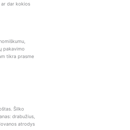
o ar dar kokios
onomiškumu,
nų pakavimo
tam tikra prasme
štas. Šilko
anas: drabužius,
 dovanos atrodys