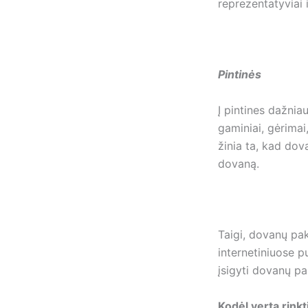
reprezentatyviai i
Pintinės
Į pintines dažnia
gaminiai, gėrimai
žinia ta, kad dov
dovaną.
Taigi, dovanų pak
internetiniuose p
įsigyti dovanų p
Kodėl verta rink