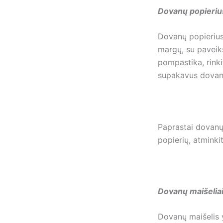
Dovanų popieri
Dovanų popierius
margų, su paveiks
pompastika, rinki
supakavus dovaną,
Paprastai dovanų
popierių, atminkit
Dovanų maišelia
Dovanų maišelis 