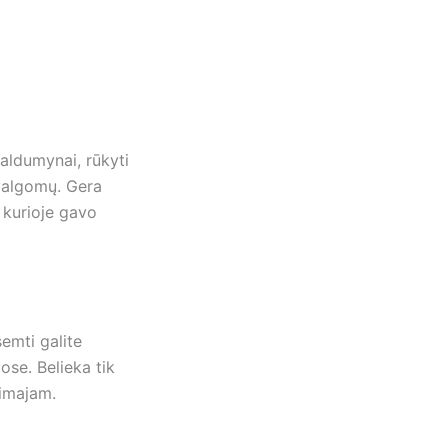
aldumynai, rūkyti
 valgomų. Gera
 kurioje gavo
semti galite
ose. Belieka tik
timajam.