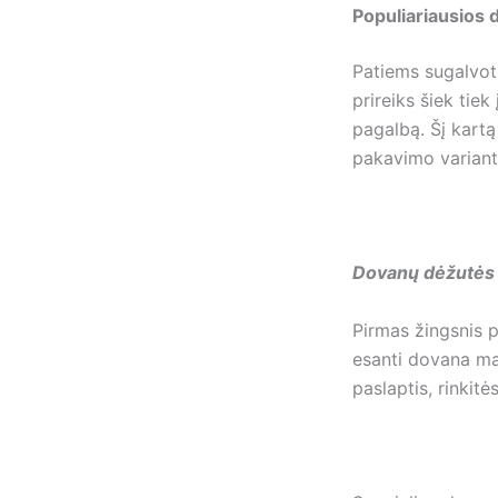
Populiariausios 
Patiems sugalvoti
prireiks šiek tie
pagalbą. Šį kartą
pakavimo variantų
Dovanų dėžutės
Pirmas žingsnis p
esanti dovana mat
paslaptis, rinkit