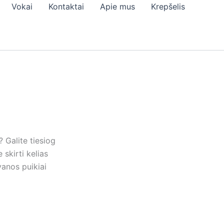
Vokai
Kontaktai
Apie mus
Krepšelis
 Galite tiesiog
 skirti kelias
vanos puikiai