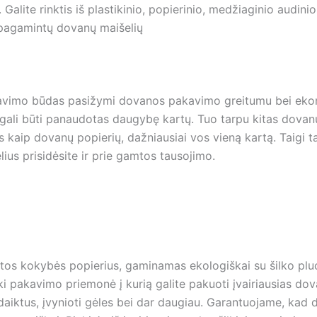
Galite rinktis iš plastikinio, popierinio, medžiaginio audini
pagamintų dovanų maišelių
avimo būdas pasižymi dovanos pakavimo greitumu bei ek
 gali būti panaudotas daugybę kartų. Tuo tarpu kitas dova
 kaip dovanų popierių, dažniausiai vos vieną kartą. Taigi 
us prisidėsite ir prie gamtos tausojimo.
tos kokybės popierius, gaminamas ekologiškai su šilko pluo
ki pakavimo priemonė į kurią galite pakuoti įvairiausias dov
daiktus, įvynioti gėles bei dar daugiau. Garantuojame, kad