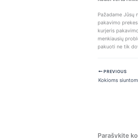
Pažadame Jūsų ne
pakavimo prekes i
kurjeris pakavimo
menkiausių proble
pakuoti ne tik dov
PREVIOUS
Parašykite k