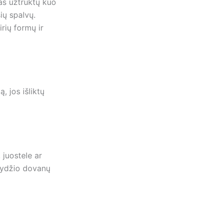
as užtruktų kuo
ių spalvų.
irių formų ir
, jos išliktų
 juostele ar
 dydžio dovanų