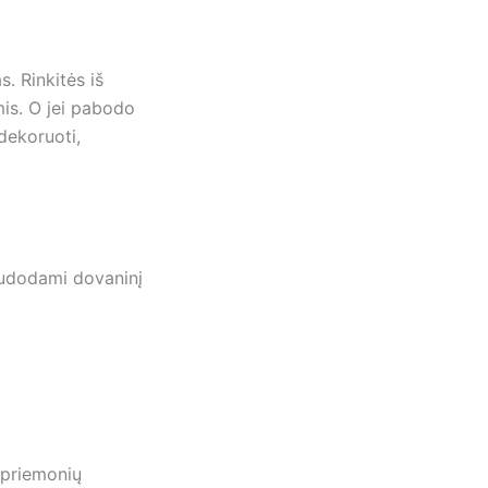
. Rinkitės iš
mis. O jei pabodo
dekoruoti,
audodami dovaninį
 priemonių