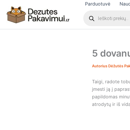
Pereiti
Parduotuvė
Naud
Products
prie
search
turinio
5 dovan
Autorius
Dėžutės Pa
Taigi, radote tob
įmesti ją į papras
papildomas minut
atrodytų ir iš vida