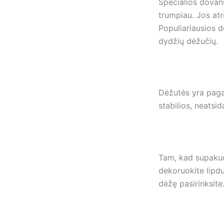
Specialios dovan
trumpiau. Jos atro
Populiariausios dė
dydžių dėžučių.
Dėžutės yra pagam
stabilios, neatsid
Tam, kad supakuot
dekoruokite lipdu
dėžę pasirinksite