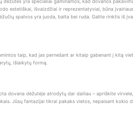
ų dėžutės yra specialiai gaminamos, kad dovanos pakavim
do estetiškai, išvaizdžiai ir reprezentatyviai, būna įvairiaus
žučių spalvos yra juoda, balta bei ruda. Galite rinktis iš įva
intos taip, kad jas pernešant ar kitaip gabenant į kitą vietą
arytų, išlaikytų formą.
a dovana dėžutėje atrodytų dar dailiau – apriškite virvele,
kais. Jūsų fantazijai tikrai pakaks vietos, nepaisant kokio
.