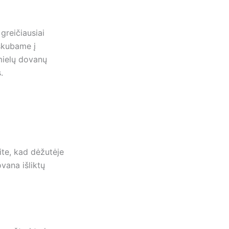
greičiausiai
 skubame į
 mielų dovanų
.
ite, kad dėžutėje
ovana išliktų