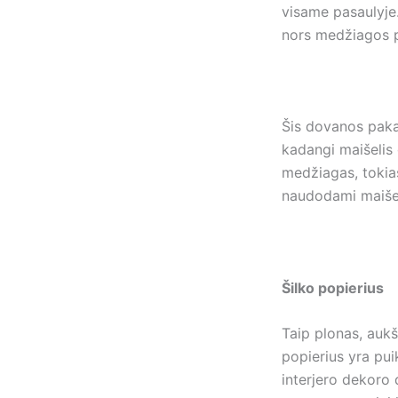
visame pasaulyje. 
nors medžiagos 
Šis dovanos pak
kadangi maišelis
medžiagas, tokias
naudodami maišeli
Šilko popierius
Taip plonas, aukš
popierius yra pui
interjero dekoro 