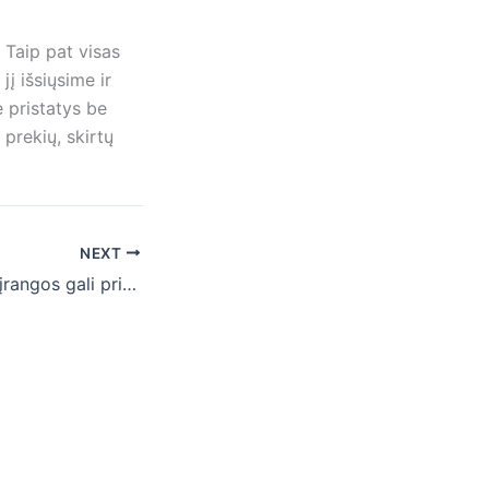
 Taip pat visas
į išsiųsime ir
e pristatys be
prekių, skirtų
NEXT
Kokios pakavimo įrangos gali prireikti pakuojant siuntas?