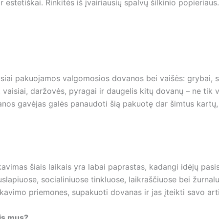
r estetiškai. Rinkitės iš įvairiausių spalvų šilkinio popieriaus.
usiai pakuojamos valgomosios dovanos bei vaišės: grybai, s
, vaisiai, daržovės, pyragai ir daugelis kitų dovanų – ne tik
anos gavėjas galės panaudoti šią pakuotę dar šimtus kartų,
avimas šiais laikais yra labai paprastas, kadangi idėjų pasi
uslapiuose, socialiniuose tinkluose, laikraščiuose bei žurnalu
akavimo priemones, supakuoti dovanas ir jas įteikti savo ar
tis mus?