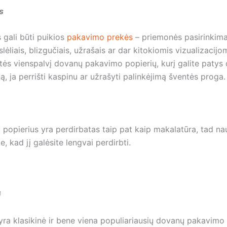
us
 gali būti puikios
pakavimo prekės
– priemonės pasirinkimas
lėliais, blizgučiais, užrašais ar dar kitokiomis vizualizacijo
tės vienspalvį dovanų pakavimo popierių, kurį galite patys 
 ja perrišti kaspinu ar užrašyti palinkėjimą šventės proga.
 popierius yra perdirbatas taip pat kaip makalatūra, tad n
e, kad jį galėsite lengvai perdirbti.
i
yra klasikinė ir bene viena populiariausių dovanų pakavimo