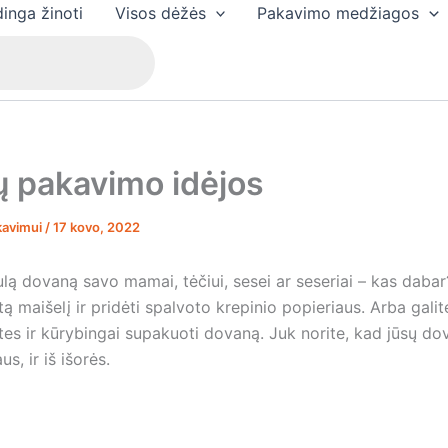
inga žinoti
Visos dėžės
Pakavimo medžiagos
ų pakavimo idėjos
kavimui
/
17 kovo, 2022
ulą dovaną savo mamai, tėčiui, sesei ar seseriai – kas dabar?
tą maišelį ir pridėti spalvoto krepinio popieriaus. Arba galite
es ir kūrybingai supakuoti dovaną. Juk norite, kad jūsų do
us, ir iš išorės.