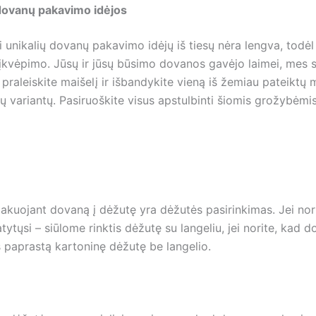
dovanų pakavimo idėjos
 unikalių dovanų pakavimo idėjų iš tiesų nėra lengva, todėl 
k įkvėpimo. Jūsų ir jūsų būsimo dovanos gavėjo laimei, mes
 praleiskite maišelį ir išbandykite vieną iš žemiau pateiktų
 variantų. Pasiruoškite visus apstulbinti šiomis grožybėmis
akuojant dovaną į dėžutę yra dėžutės pasirinkimas. Jei nor
ytųsi – siūlome rinktis dėžutę su langeliu, jei norite, kad d
ės paprastą kartoninę dėžutę be langelio.