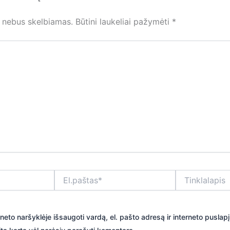
s nebus skelbiamas.
Būtini laukeliai pažymėti
*
El.paštas*
Tinklalapis
neto naršyklėje išsaugoti vardą, el. pašto adresą ir interneto puslap