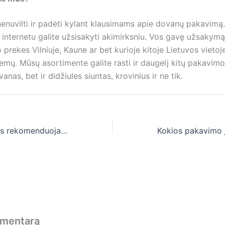
nuvilti ir padėti kylant klausimams apie dovanų pakavimą.
nternetu galite užsisakyti akimirksniu. Vos gavę užsakymą j
 prekes Vilniuje, Kaune ar bet kurioje kitoje Lietuvos vietoj
mų. Mūsų asortimente galite rasti ir daugelį kitų pakavimo 
anas, bet ir didžiules siuntas, krovinius ir ne tik.
Kokioms siuntoms rekomenduojami apsauginiai kartoniniai kampai?
omentarą