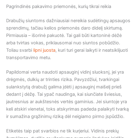
Pagrindinės pakavimo priemonės, kurių tikrai reikia
Drabužių siuntoms dažniausiai nereikia sudėtingų apsaugos
sprendimų, tačiau kelios priemonės daro didelį skirtumą.
Pirmiausia – išorinė pakuotė. Tai gali būti kartoninė dėžė
arba tvirtas vokas, priklausomai nuo siuntos pobūdžio.
Toliau svarbi
lipni juosta
, kuri turi gerai laikyti ir neatsiklijuoti
transportavimo metu.
Papildomai verta naudoti apsauginį vidinį sluoksnį, jei yra
drėgmės, dulkių ar trinties rizika. Pavyzdžiui, tvarkingai
sulankstytą drabužį galima įdėti į apsauginį maišelį prieš
dedant į dėžę. Tai ypač naudinga, kai siunčiate šviesius,
jautresnius ar aukštesnės vertės gaminius. Jei siuntoje yra
keli atskiri vienetai, toks atskyrimas padeda palaikyti tvarką
ir sumažina grąžinimų riziką dėl neigiamo pirmo įspūdžio.
Etiketės taip pat svarbios ne tik kurjeriui. Vidinis prekių