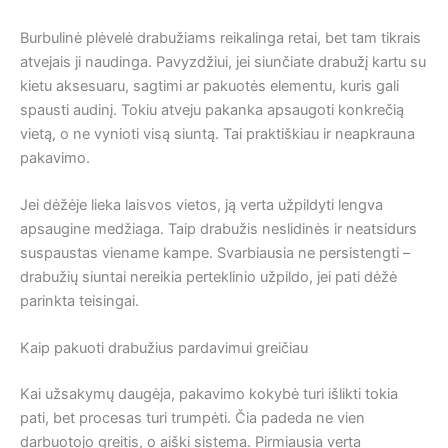
Burbulinė plėvelė drabužiams reikalinga retai, bet tam tikrais
atvejais ji naudinga. Pavyzdžiui, jei siunčiate drabužį kartu su
kietu aksesuaru, sagtimi ar pakuotės elementu, kuris gali
spausti audinį. Tokiu atveju pakanka apsaugoti konkrečią
vietą, o ne vynioti visą siuntą. Tai praktiškiau ir neapkrauna
pakavimo.
Jei dėžėje lieka laisvos vietos, ją verta užpildyti lengva
apsaugine medžiaga. Taip drabužis neslidinės ir neatsidurs
suspaustas viename kampe. Svarbiausia ne persistengti –
drabužių siuntai nereikia perteklinio užpildo, jei pati dėžė
parinkta teisingai.
Kaip pakuoti drabužius pardavimui greičiau
Kai užsakymų daugėja, pakavimo kokybė turi išlikti tokia
pati, bet procesas turi trumpėti. Čia padeda ne vien
darbuotojo greitis, o aiški sistema. Pirmiausia verta