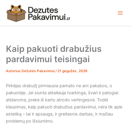
Pereiti
prie
turinio
Kaip pakuoti drabužius
pardavimui teisingai
Autorius
Dėžutės Pakavimui
/
21 gegužės, 2026
Pirkėjas drabužį pirmiausia pamato ne ant pakabos, o
pakuotėje. Jei siunta atkeliauja tvarkinga, švari ir patogiai
atidaroma, prekė iš karto atrodo vertingesnė. Todėl
klausimas, kaip pakuoti drabužius pardavimui, nėra tik apie
estetiką – tai ir apsauga, ir greitesnis darbas, ir mažiau
problemų po išsiuntimo.