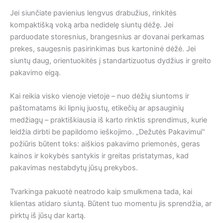
Jei siunčiate pavienius lengvus drabužius, rinkitės
kompaktišką voką arba nedidelę siuntų dėžę. Jei
parduodate storesnius, brangesnius ar dovanai perkamas
prekes, saugesnis pasirinkimas bus kartoninė dėžė. Jei
siuntų daug, orientuokitės į standartizuotus dydžius ir greito
pakavimo eigą.
Kai reikia visko vienoje vietoje – nuo dėžių siuntoms ir
paštomatams iki lipnių juostų, etikečių ar apsauginių
medžiagų – praktiškiausia iš karto rinktis sprendimus, kurie
leidžia dirbti be papildomo ieškojimo. „Dežutės Pakavimui“
požiūris būtent toks: aiškios pakavimo priemonės, geras
kainos ir kokybės santykis ir greitas pristatymas, kad
pakavimas nestabdytų jūsų prekybos.
Tvarkinga pakuotė neatrodo kaip smulkmena tada, kai
klientas atidaro siuntą. Būtent tuo momentu jis sprendžia, ar
pirktų iš jūsų dar kartą.