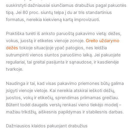
suskirstyti dažniausiai siunčiamus drabužius pagal pakuotės
tipą. Jei 80 proc. siuntų telpa į du ar tris standartinius
formatus, nereikia kiekvieną kartą improvizuoti.
Praktiška turėti iš anksto paruoštą pakavimo vietą: dėžes,
vokus, juostą ir etiketes vienoje zonoje.
Greito uždarymo
dėžės
tokioje situacijoje ypač patogios, nes leidžia
sutrumpinti vienos siuntos paruošimo laiką. Jei pakuojate
reguliariai, tai greitai pasijunta ir sąnaudose, ir kasdienėje
tvarkoje.
Naudinga ir tai, kad visas pakavimo priemones būtų galima
įsigyti vienoje vietoje. Kai nereikia atskirai ieškoti dėžių,
juostos, vokų ir etikečių, sprendimas priimamas greičiau.
Būtent todėl daugelis verslų renkasi vieno tiekėjo modelį –
mažiau trikdžių, aiškesnis papildymas ir stabilesnis darbas.
Dažniausios klaidos pakuojant drabužius