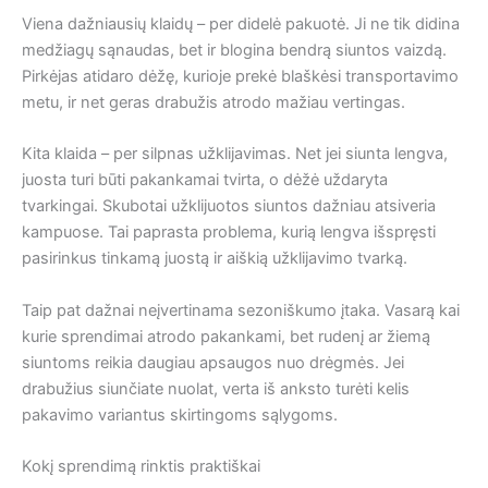
Viena dažniausių klaidų – per didelė pakuotė. Ji ne tik didina
medžiagų sąnaudas, bet ir blogina bendrą siuntos vaizdą.
Pirkėjas atidaro dėžę, kurioje prekė blaškėsi transportavimo
metu, ir net geras drabužis atrodo mažiau vertingas.
Kita klaida – per silpnas užklijavimas. Net jei siunta lengva,
juosta turi būti pakankamai tvirta, o dėžė uždaryta
tvarkingai. Skubotai užklijuotos siuntos dažniau atsiveria
kampuose. Tai paprasta problema, kurią lengva išspręsti
pasirinkus tinkamą juostą ir aiškią užklijavimo tvarką.
Taip pat dažnai neįvertinama sezoniškumo įtaka. Vasarą kai
kurie sprendimai atrodo pakankami, bet rudenį ar žiemą
siuntoms reikia daugiau apsaugos nuo drėgmės. Jei
drabužius siunčiate nuolat, verta iš anksto turėti kelis
pakavimo variantus skirtingoms sąlygoms.
Kokį sprendimą rinktis praktiškai