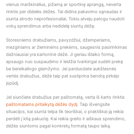
vienus marškinėlius, pižamą ar sportinę aprangą, neverta
rinktis per didelės dėžės. Tai didina pakavimo sąnaudas ir
siunta atrodo neprofesionaliai. Tokiu atveju patogu naudoti
vokų sprendimus arba nedidelę siuntų dėžę.
Storesniems drabužiams, pavyzdžiui, džemperiams,
mezginiams ar žieminėms prekėms, saugesnis pasirinkimas
dažniausiai yra kartoninė dėžė. Ji geriau išlaiko formą,
apsaugo nuo suspaudimo ir leidžia tvarkingai sudėti prekę
be bereikalingo glamžymo. Jei parduodate aukštesnės
vertės drabužius, dėžė taip pat sustiprina bendrą pirkėjo
įspūdį.
Jei siunčiate drabužius per paštomatą, verta iš karto rinktis
paštomatams pritaikytą dėžės dydį
. Taip išvengsite
situacijos, kai siunta telpa tik teoriškai, o praktiškai ją reikia
perdėti į kitą pakuotę. Kai reikia greito ir aiškaus sprendimo,
dėžės siuntoms pagal konkretų formatą taupo laiką.