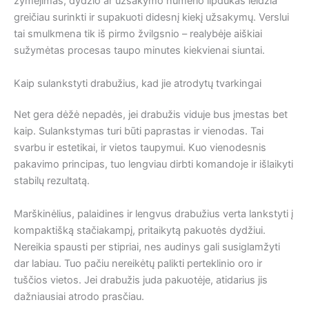
žymėjimas, dydžio ar užsakymo numerio lipdukas leidžia
greičiau surinkti ir supakuoti didesnį kiekį užsakymų. Verslui
tai smulkmena tik iš pirmo žvilgsnio – realybėje aiškiai
sužymėtas procesas taupo minutes kiekvienai siuntai.
Kaip sulankstyti drabužius, kad jie atrodytų tvarkingai
Net gera dėžė nepadės, jei drabužis viduje bus įmestas bet
kaip. Sulankstymas turi būti paprastas ir vienodas. Tai
svarbu ir estetikai, ir vietos taupymui. Kuo vienodesnis
pakavimo principas, tuo lengviau dirbti komandoje ir išlaikyti
stabilų rezultatą.
Marškinėlius, palaidines ir lengvus drabužius verta lankstyti į
kompaktišką stačiakampį, pritaikytą pakuotės dydžiui.
Nereikia spausti per stipriai, nes audinys gali susiglamžyti
dar labiau. Tuo pačiu nereikėtų palikti perteklinio oro ir
tuščios vietos. Jei drabužis juda pakuotėje, atidarius jis
dažniausiai atrodo prasčiau.