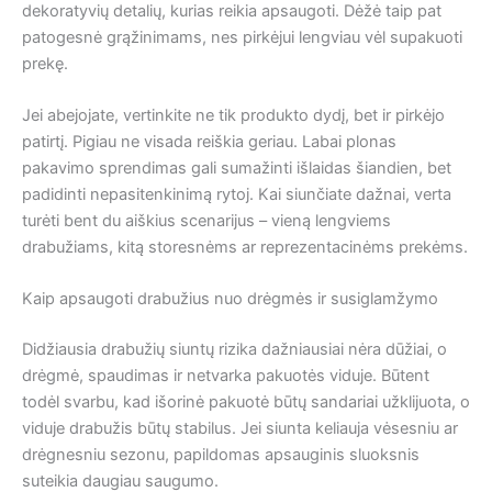
dekoratyvių detalių, kurias reikia apsaugoti. Dėžė taip pat
patogesnė grąžinimams, nes pirkėjui lengviau vėl supakuoti
prekę.
Jei abejojate, vertinkite ne tik produkto dydį, bet ir pirkėjo
patirtį. Pigiau ne visada reiškia geriau. Labai plonas
pakavimo sprendimas gali sumažinti išlaidas šiandien, bet
padidinti nepasitenkinimą rytoj. Kai siunčiate dažnai, verta
turėti bent du aiškius scenarijus – vieną lengviems
drabužiams, kitą storesnėms ar reprezentacinėms prekėms.
Kaip apsaugoti drabužius nuo drėgmės ir susiglamžymo
Didžiausia drabužių siuntų rizika dažniausiai nėra dūžiai, o
drėgmė, spaudimas ir netvarka pakuotės viduje. Būtent
todėl svarbu, kad išorinė pakuotė būtų sandariai užklijuota, o
viduje drabužis būtų stabilus. Jei siunta keliauja vėsesniu ar
drėgnesniu sezonu, papildomas apsauginis sluoksnis
suteikia daugiau saugumo.