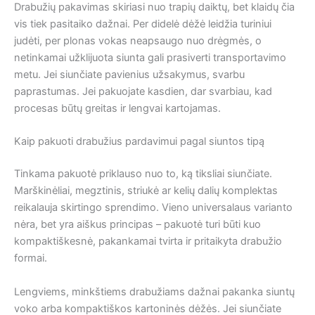
Drabužių pakavimas skiriasi nuo trapių daiktų, bet klaidų čia
vis tiek pasitaiko dažnai. Per didelė dėžė leidžia turiniui
judėti, per plonas vokas neapsaugo nuo drėgmės, o
netinkamai užklijuota siunta gali prasiverti transportavimo
metu. Jei siunčiate pavienius užsakymus, svarbu
paprastumas. Jei pakuojate kasdien, dar svarbiau, kad
procesas būtų greitas ir lengvai kartojamas.
Kaip pakuoti drabužius pardavimui pagal siuntos tipą
Tinkama pakuotė priklauso nuo to, ką tiksliai siunčiate.
Marškinėliai, megztinis, striukė ar kelių dalių komplektas
reikalauja skirtingo sprendimo. Vieno universalaus varianto
nėra, bet yra aiškus principas – pakuotė turi būti kuo
kompaktiškesnė, pakankamai tvirta ir pritaikyta drabužio
formai.
Lengviems, minkštiems drabužiams dažnai pakanka siuntų
voko arba kompaktiškos kartoninės dėžės. Jei siunčiate