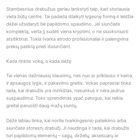
Stambesnius drabužius geriau lankstyti taip, kad storiausia
vieta būtų centre. Tai padeda išlaikyti lygesnę formą ir leidžia
dėžei užsidaryti be papildomo spaudimo. Jei siunčiate
komplektą, verta jį sudėti viena kryptimi, o ne sluoksniuoti
atsitiktinai. Tokia tvarka atrodo profesionaliai ir palengvina
prekių patikrą prieš išsiunčiant.
Kada rinktis voką, o kada dėžę
Tai vienas dažniausių klausimų, nes nuo jo priklauso ir kaina,
ir apsaugos lygis, ir pakavimo greitis. Vokas paprastai tinka
tada, kai drabužis yra minkštas, nesunkus ir nėra jautrus
suspaudimui. Toks sprendimas ypač patogus, kai reikia
greitai paruošti daug mažų siuntų.
Dėžė labiau tinka, kai norite tvarkingesnio pateikimo arba
siunčiate storesnį drabužį. Ji naudinga ir tada, kai drabužis
turi papildomų elementų – sagų, dirželių, aksesuarų ar