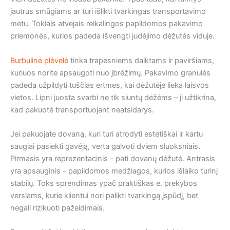
jautrus smūgiams ar turi išlikti tvarkingas transportavimo
metu. Tokiais atvejais reikalingos papildomos pakavimo
priemonės, kurios padeda išvengti judėjimo dėžutės viduje.
Burbulinė plėvelė
tinka trapesniems daiktams ir paviršiams,
kuriuos norite apsaugoti nuo įbrėžimų. Pakavimo granulės
padeda užpildyti tuščias ertmes, kai dėžutėje lieka laisvos
vietos. Lipni juosta svarbi ne tik siuntų dėžėms – ji užtikrina,
kad pakuotė transportuojant neatsidarys.
Jei pakuojate dovaną, kuri turi atrodyti estetiškai ir kartu
saugiai pasiekti gavėją, verta galvoti dviem sluoksniais.
Pirmasis yra reprezentacinis – pati dovanų dėžutė. Antrasis
yra apsauginis – papildomos medžiagos, kurios išlaiko turinį
stabilų. Toks sprendimas ypač praktiškas e. prekybos
verslams, kurie klientui nori palikti tvarkingą įspūdį, bet
negali rizikuoti pažeidimais.