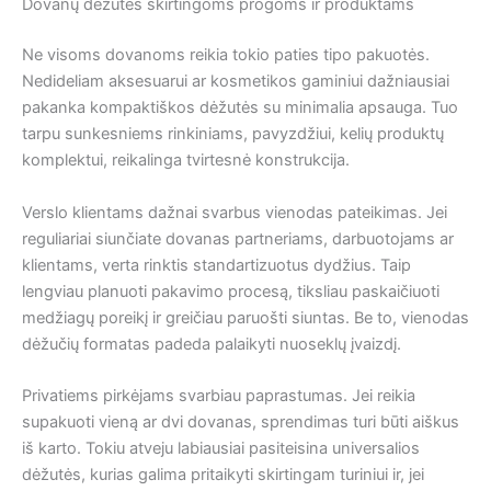
Dovanų dėžutės skirtingoms progoms ir produktams
Ne visoms dovanoms reikia tokio paties tipo pakuotės.
Nedideliam aksesuarui ar kosmetikos gaminiui dažniausiai
pakanka kompaktiškos dėžutės su minimalia apsauga. Tuo
tarpu sunkesniems rinkiniams, pavyzdžiui, kelių produktų
komplektui, reikalinga tvirtesnė konstrukcija.
Verslo klientams dažnai svarbus vienodas pateikimas. Jei
reguliariai siunčiate dovanas partneriams, darbuotojams ar
klientams, verta rinktis standartizuotus dydžius. Taip
lengviau planuoti pakavimo procesą, tiksliau paskaičiuoti
medžiagų poreikį ir greičiau paruošti siuntas. Be to, vienodas
dėžučių formatas padeda palaikyti nuoseklų įvaizdį.
Privatiems pirkėjams svarbiau paprastumas. Jei reikia
supakuoti vieną ar dvi dovanas, sprendimas turi būti aiškus
iš karto. Tokiu atveju labiausiai pasiteisina universalios
dėžutės, kurias galima pritaikyti skirtingam turiniui ir, jei