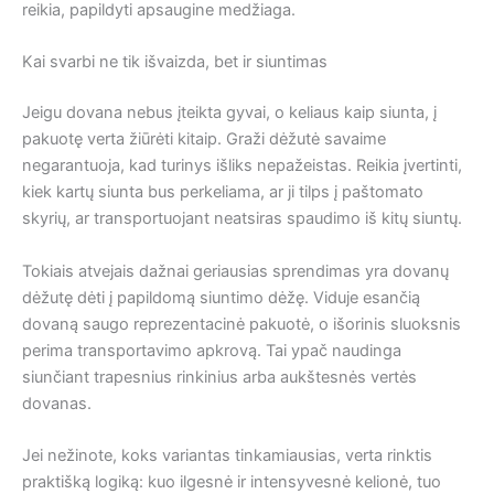
reikia, papildyti apsaugine medžiaga.
Kai svarbi ne tik išvaizda, bet ir siuntimas
Jeigu dovana nebus įteikta gyvai, o keliaus kaip siunta, į
pakuotę verta žiūrėti kitaip. Graži dėžutė savaime
negarantuoja, kad turinys išliks nepažeistas. Reikia įvertinti,
kiek kartų siunta bus perkeliama, ar ji tilps į paštomato
skyrių, ar transportuojant neatsiras spaudimo iš kitų siuntų.
Tokiais atvejais dažnai geriausias sprendimas yra dovanų
dėžutę dėti į papildomą siuntimo dėžę. Viduje esančią
dovaną saugo reprezentacinė pakuotė, o išorinis sluoksnis
perima transportavimo apkrovą. Tai ypač naudinga
siunčiant trapesnius rinkinius arba aukštesnės vertės
dovanas.
Jei nežinote, koks variantas tinkamiausias, verta rinktis
praktišką logiką: kuo ilgesnė ir intensyvesnė kelionė, tuo