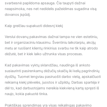
svarbesnė papildoma apsauga. Čia taupyti dažnai
neapsimoka, nes net nedidelis pažeidimas sugadina visą
dovanos įspūdį.
Kaip greičiau supakuoti didesnį kiekį
Verslui dovanų pakavimas dažnai tampa ne vien estetiniu,
bet ir organizaciniu klausimu. Šventiniu laikotarpiu, akcijų
metu ar ruošiant klientų rinkinius svarbu ne tik kaip atrodo
dėžutė, bet ir kiek laiko užtrunka visas procesas.
Kad pakavimas vyktų sklandžiau, naudinga iš anksto
susiaurinti pasirenkamų dėžučių skaičių iki kelių pagrindinių
dydžių. Tuomet lengviau pasiruošti darbo vietą, apskaičiuoti
reikiamą kiekį plėvelės, juostos ir užpildų. Darbas spartėja ir
dėl to, kad darbuotojams nereikia kiekvieną kartą spręsti iš
naujo, kokia pakuotė tinka.
Praktiškas sprendimas yra visas reikalingas pakavimo