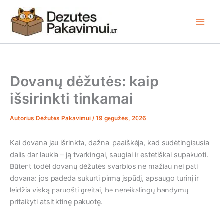
Pereiti
prie
turinio
Dovanų dėžutės: kaip
išsirinkti tinkamai
Autorius
Dėžutės Pakavimui
/
19 gegužės, 2026
Kai dovana jau išrinkta, dažnai paaiškėja, kad sudėtingiausia
dalis dar laukia – ją tvarkingai, saugiai ir estetiškai supakuoti.
Būtent todėl dovanų dėžutės svarbios ne mažiau nei pati
dovana: jos padeda sukurti pirmą įspūdį, apsaugo turinį ir
leidžia viską paruošti greitai, be nereikalingų bandymų
pritaikyti atsitiktinę pakuotę.