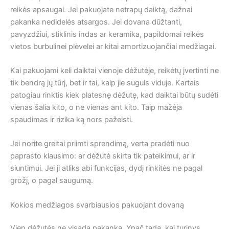
reikės apsaugai. Jei pakuojate netrapų daiktą, dažnai
pakanka nedidelės atsargos. Jei dovana dūžtanti,
pavyzdžiui, stiklinis indas ar keramika, papildomai reikės
vietos burbulinei plėvelei ar kitai amortizuojančiai medžiagai.
Kai pakuojami keli daiktai vienoje dėžutėje, reikėtų įvertinti ne
tik bendrą jų tūrį, bet ir tai, kaip jie suguls viduje. Kartais
patogiau rinktis kiek platesnę dėžutę, kad daiktai būtų sudėti
vienas šalia kito, o ne vienas ant kito. Taip mažėja
spaudimas ir rizika ką nors pažeisti.
Jei norite greitai priimti sprendimą, verta pradėti nuo
paprasto klausimo: ar dėžutė skirta tik pateikimui, ar ir
siuntimui. Jei ji atliks abi funkcijas, dydį rinkitės ne pagal
grožį, o pagal saugumą.
Kokios medžiagos svarbiausios pakuojant dovaną
Vien dėžutės ne visada pakanka. Ypač tada, kai turinys