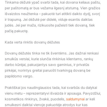
Tinkama dėžutė ypač svarbi tada, kai dovana keliaus paštu,
per paštomatą ar bus vežama ilgesnį atstumą. Vien gražios
išvaizdos neužtenka – pakuotė turi atitikti daikto dydį, svorį
ir trapumą. Jei dėžutė per didelė, viduje esantis daiktas
judės. Jei per maža, rizikuosite pažeisti tiek dovaną, tiek
pačią pakuotę.
Kada verta rinktis dovanų dėžutes
Dovanų dėžutės tinka ne tik šventėms. Jas dažnai renkasi
smulkūs verslai, kurie siunčia rinkinius klientams, rankų
darbo kūrėjai, pakuojantys savo gaminius, ir privatūs
pirkėjai, norintys greitai paruošti tvarkingą dovaną be
papildomo vargo.
Praktiškai jos naudingiausios tada, kai svarbūs du dalykai
vienu metu – reprezentatyvi išvaizda ir apsauga. Pavyzdžiui,
kosmetikos rinkinys, žvakė, puodelis,
saldumynai
ar keli
smulkesni daiktai vienoje pakuotėje atrodys kur kas