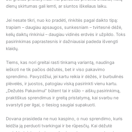
dienų skirtumas gali lemti, ar siuntos iškeliaus laiku.
Jei nesate tikri, nuo ko pradėti, rinkitės pagal daikto tipą:
trapiam – daugiau apsaugos, sunkesniam – tvirtesnė dėžė,
kelių daiktų rinkiniui – daugiau vidinės erdvės ir užpildo. Toks
pasirinkimas paprastesnis ir dažniausiai padeda išvengti
klaidų.
Tiems, kas nori greitai rasti tinkamą variantą, naudinga
ieškoti ne tik pačios dėžutės, bet ir viso pakavimo
sprendimo. Pavyzdžiui, jei kartu reikia ir dėžės, ir burbulinės
plėvelės, ir juostos, patogiau viską pasirinkti vienu kartu.
„Dežutės Pakavimui“ būtent tai ir siūlo – aiškų pasirinkimą,
praktiškus sprendimus ir greitą pristatymą, kai svarbu ne
svarstyti per ilgai, o tiesiog saugiai supakuoti.
Dovana prasideda ne nuo kaspino, o nuo sprendimo, kuris
leidžia ją perduoti tvarkingai ir be rūpesčių. Kai dėžutė