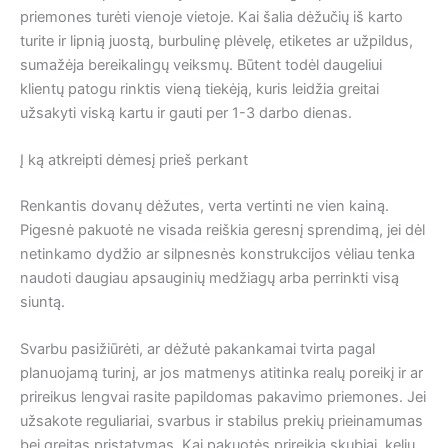
priemones turėti vienoje vietoje. Kai šalia dėžučių iš karto
turite ir lipnią juostą, burbulinę plėvelę, etiketes ar užpildus,
sumažėja bereikalingų veiksmų. Būtent todėl daugeliui
klientų patogu rinktis vieną tiekėją, kuris leidžia greitai
užsakyti viską kartu ir gauti per 1-3 darbo dienas.
Į ką atkreipti dėmesį prieš perkant
Renkantis dovanų dėžutes, verta vertinti ne vien kainą.
Pigesnė pakuotė ne visada reiškia geresnį sprendimą, jei dėl
netinkamo dydžio ar silpnesnės konstrukcijos vėliau tenka
naudoti daugiau apsauginių medžiagų arba perrinkti visą
siuntą.
Svarbu pasižiūrėti, ar dėžutė pakankamai tvirta pagal
planuojamą turinį, ar jos matmenys atitinka realų poreikį ir ar
prireikus lengvai rasite papildomas pakavimo priemones. Jei
užsakote reguliariai, svarbus ir stabilus prekių prieinamumas
bei greitas pristatymas. Kai pakuotės prireikia skubiai, kelių