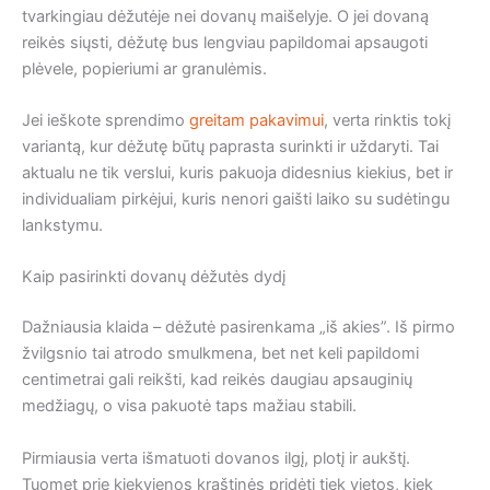
tvarkingiau dėžutėje nei dovanų maišelyje. O jei dovaną
reikės siųsti, dėžutę bus lengviau papildomai apsaugoti
plėvele, popieriumi ar granulėmis.
Jei ieškote sprendimo
greitam pakavimui
, verta rinktis tokį
variantą, kur dėžutę būtų paprasta surinkti ir uždaryti. Tai
aktualu ne tik verslui, kuris pakuoja didesnius kiekius, bet ir
individualiam pirkėjui, kuris nenori gaišti laiko su sudėtingu
lankstymu.
Kaip pasirinkti dovanų dėžutės dydį
Dažniausia klaida – dėžutė pasirenkama „iš akies”. Iš pirmo
žvilgsnio tai atrodo smulkmena, bet net keli papildomi
centimetrai gali reikšti, kad reikės daugiau apsauginių
medžiagų, o visa pakuotė taps mažiau stabili.
Pirmiausia verta išmatuoti dovanos ilgį, plotį ir aukštį.
Tuomet prie kiekvienos kraštinės pridėti tiek vietos, kiek