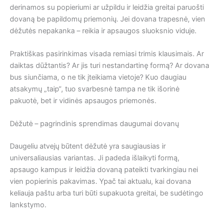
derinamos su popieriumi ar užpildu ir leidžia greitai paruošti
dovaną be papildomų priemonių. Jei dovana trapesnė, vien
dėžutės nepakanka – reikia ir apsaugos sluoksnio viduje.
Praktiškas pasirinkimas visada remiasi trimis klausimais. Ar
daiktas dūžtantis? Ar jis turi nestandartinę formą? Ar dovana
bus siunčiama, o ne tik įteikiama vietoje? Kuo daugiau
atsakymų „taip“, tuo svarbesnė tampa ne tik išorinė
pakuotė, bet ir vidinės apsaugos priemonės.
Dėžutė – pagrindinis sprendimas daugumai dovanų
Daugeliu atvejų būtent dėžutė yra saugiausias ir
universaliausias variantas. Ji padeda išlaikyti formą,
apsaugo kampus ir leidžia dovaną pateikti tvarkingiau nei
vien popierinis pakavimas. Ypač tai aktualu, kai dovana
keliauja paštu arba turi būti supakuota greitai, be sudėtingo
lankstymo.