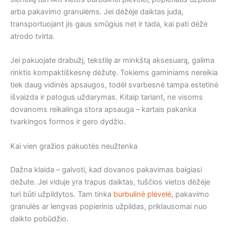
arba pakavimo granulėms. Jei dėžėje daiktas juda,
transportuojant jis gaus smūgius net ir tada, kai pati dėžė
atrodo tvirta.
Jei pakuojate drabužį, tekstilę ar minkštą aksesuarą, galima
rinktis kompaktiškesnę dėžutę. Tokiems gaminiams nereikia
tiek daug vidinės apsaugos, todėl svarbesnė tampa estetinė
išvaizda ir patogus uždarymas. Kitaip tariant, ne visoms
dovanoms reikalinga stora apsauga – kartais pakanka
tvarkingos formos ir gero dydžio.
Kai vien gražios pakuotės neužtenka
Dažna klaida – galvoti, kad dovanos pakavimas baigiasi
dėžute. Jei viduje yra trapus daiktas, tuščios vietos dėžėje
turi būti užpildytos. Tam tinka
burbulinė plėvelė
, pakavimo
granulės ar lengvas popierinis užpildas, priklausomai nuo
daikto pobūdžio.