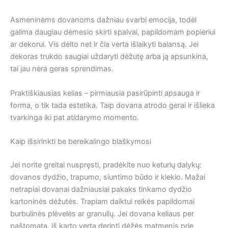
Asmeninėms dovanoms dažniau svarbi emocija, todėl
galima daugiau dėmesio skirti spalvai, papildomam popieriui
ar dekorui. Vis dėlto net ir čia verta išlaikyti balansą. Jei
dekoras trukdo saugiai uždaryti dėžutę arba ją apsunkina,
tai jau nėra geras sprendimas.
Praktiškiausias kelias – pirmiausia pasirūpinti apsauga ir
forma, o tik tada estetika. Taip dovana atrodo gerai ir išlieka
tvarkinga iki pat atidarymo momento.
Kaip išsirinkti be bereikalingo blaškymosi
Jei norite greitai nuspręsti, pradėkite nuo keturių dalykų:
dovanos dydžio, trapumo, siuntimo būdo ir kiekio. Mažai
netrapiai dovanai dažniausiai pakaks tinkamo dydžio
kartoninės dėžutės. Trapiam daiktui reikės papildomai
burbulinės plėvelės ar granulių. Jei dovana keliaus per
paštomatą, iš karto verta derinti dėžės matmenis prie