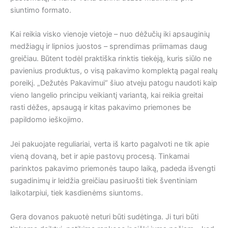
siuntimo formato.
Kai reikia visko vienoje vietoje – nuo dėžučių iki apsauginių
medžiagų ir lipnios juostos – sprendimas priimamas daug
greičiau. Būtent todėl praktiška rinktis tiekėją, kuris siūlo ne
pavienius produktus, o visą pakavimo komplektą pagal realų
poreikį. „Dežutės Pakavimui“ šiuo atveju patogu naudoti kaip
vieno langelio principu veikiantį variantą, kai reikia greitai
rasti dėžes, apsaugą ir kitas pakavimo priemones be
papildomo ieškojimo.
Jei pakuojate reguliariai, verta iš karto pagalvoti ne tik apie
vieną dovaną, bet ir apie pastovų procesą. Tinkamai
parinktos pakavimo priemonės taupo laiką, padeda išvengti
sugadinimų ir leidžia greičiau pasiruošti tiek šventiniam
laikotarpiui, tiek kasdienėms siuntoms.
Gera dovanos pakuotė neturi būti sudėtinga. Ji turi būti