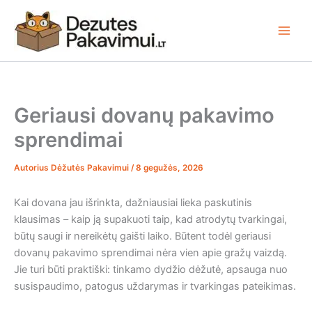
Pereiti
prie
turinio
Geriausi dovanų pakavimo
sprendimai
Autorius
Dėžutės Pakavimui
/
8 gegužės, 2026
Kai dovana jau išrinkta, dažniausiai lieka paskutinis
klausimas – kaip ją supakuoti taip, kad atrodytų tvarkingai,
būtų saugi ir nereikėtų gaišti laiko. Būtent todėl geriausi
dovanų pakavimo sprendimai nėra vien apie gražų vaizdą.
Jie turi būti praktiški: tinkamo dydžio dėžutė, apsauga nuo
susispaudimo, patogus uždarymas ir tvarkingas pateikimas.