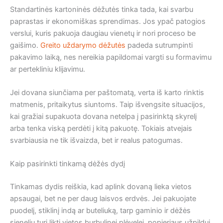
Standartinės kartoninės dėžutės tinka tada, kai svarbu
paprastas ir ekonomiškas sprendimas. Jos ypač patogios
verslui, kuris pakuoja daugiau vienetų ir nori proceso be
gaišimo.
Greito uždarymo dėžutės
padeda sutrumpinti
pakavimo laiką, nes nereikia papildomai vargti su formavimu
ar pertekliniu klijavimu.
Jei dovana siunčiama per paštomatą, verta iš karto rinktis
matmenis, pritaikytus siuntoms. Taip išvengsite situacijos,
kai gražiai supakuota dovana netelpa į pasirinktą skyrelį
arba tenka viską perdėti į kitą pakuotę. Tokiais atvejais
svarbiausia ne tik išvaizda, bet ir realus patogumas.
Kaip pasirinkti tinkamą dėžės dydį
Tinkamas dydis reiškia, kad aplink dovaną lieka vietos
apsaugai, bet ne per daug laisvos erdvės. Jei pakuojate
puodelį, stiklinį indą ar buteliuką, tarp gaminio ir dėžės
sienelių turi likti vietos burbulinei plėvelei, popieriaus užpildui