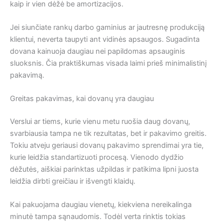
kaip ir vien dėžė be amortizacijos.
Jei siunčiate rankų darbo gaminius ar jautresnę produkciją
klientui, neverta taupyti ant vidinės apsaugos. Sugadinta
dovana kainuoja daugiau nei papildomas apsauginis
sluoksnis. Čia praktiškumas visada laimi prieš minimalistinį
pakavimą.
Greitas pakavimas, kai dovanų yra daugiau
Verslui ar tiems, kurie vienu metu ruošia daug dovanų,
svarbiausia tampa ne tik rezultatas, bet ir pakavimo greitis.
Tokiu atveju geriausi dovanų pakavimo sprendimai yra tie,
kurie leidžia standartizuoti procesą. Vienodo dydžio
dėžutės, aiškiai parinktas užpildas ir patikima lipni juosta
leidžia dirbti greičiau ir išvengti klaidų.
Kai pakuojama daugiau vienetų, kiekviena nereikalinga
minutė tampa sąnaudomis. Todėl verta rinktis tokias