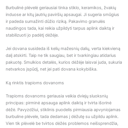
Burbulinė plėvelė geriausiai tinka stiklo, keramikos, žvakių
induose ar kitų jautrių paviršių apsaugai. Ji sugeria smūgius
ir padeda sumažinti dūžio riziką. Pakavimo granulės
naudingos tada, kai reikia užpildyti tarpus aplink daiktą ir
stabilizuoti jo padėtį dėžėje.
Jei dovana susideda iš kelių mažesnių dalių, verta kiekvieną
dalį atskirti. Taip ne tik saugiau, bet ir tvarkingiau atidarius
pakuotę. Smulkios detalės, kurios dėžėje laisvai juda, sukuria
netvarkos įspūdį, net jei pati dovana kokybiška.
Ką rinktis trapioms dovanoms
Trapioms dovanoms geriausia veikia dviejų sluoksnių
principas: pirminė apsauga aplink daiktą ir tvirta išorinė
dėžė. Pavyzdžiui, stiklinis puodelis pirmiausia apvyniojamas
burbuline plėvele, tada dedamas į dėžutę su užpildu aplink.
Vien tik plėvelė be tvirtos dėžės problemos neišsprendžia,