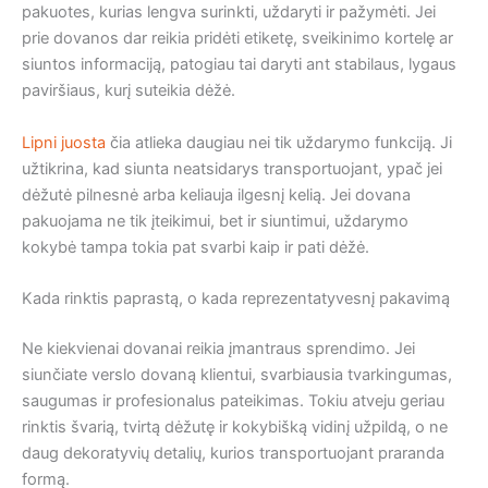
pakuotes, kurias lengva surinkti, uždaryti ir pažymėti. Jei
prie dovanos dar reikia pridėti etiketę, sveikinimo kortelę ar
siuntos informaciją, patogiau tai daryti ant stabilaus, lygaus
paviršiaus, kurį suteikia dėžė.
Lipni juosta
čia atlieka daugiau nei tik uždarymo funkciją. Ji
užtikrina, kad siunta neatsidarys transportuojant, ypač jei
dėžutė pilnesnė arba keliauja ilgesnį kelią. Jei dovana
pakuojama ne tik įteikimui, bet ir siuntimui, uždarymo
kokybė tampa tokia pat svarbi kaip ir pati dėžė.
Kada rinktis paprastą, o kada reprezentatyvesnį pakavimą
Ne kiekvienai dovanai reikia įmantraus sprendimo. Jei
siunčiate verslo dovaną klientui, svarbiausia tvarkingumas,
saugumas ir profesionalus pateikimas. Tokiu atveju geriau
rinktis švarią, tvirtą dėžutę ir kokybišką vidinį užpildą, o ne
daug dekoratyvių detalių, kurios transportuojant praranda
formą.