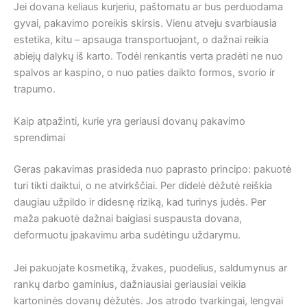
Jei dovana keliaus kurjeriu, paštomatu ar bus perduodama
gyvai, pakavimo poreikis skirsis. Vienu atveju svarbiausia
estetika, kitu – apsauga transportuojant, o dažnai reikia
abiejų dalykų iš karto. Todėl renkantis verta pradėti ne nuo
spalvos ar kaspino, o nuo paties daikto formos, svorio ir
trapumo.
Kaip atpažinti, kurie yra geriausi dovanų pakavimo
sprendimai
Geras pakavimas prasideda nuo paprasto principo: pakuotė
turi tikti daiktui, o ne atvirkščiai. Per didelė dėžutė reiškia
daugiau užpildo ir didesnę riziką, kad turinys judės. Per
maža pakuotė dažnai baigiasi suspausta dovana,
deformuotu įpakavimu arba sudėtingu uždarymu.
Jei pakuojate kosmetiką, žvakes, puodelius, saldumynus ar
rankų darbo gaminius, dažniausiai geriausiai veikia
kartoninės dovanų dėžutės. Jos atrodo tvarkingai, lengvai