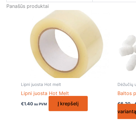
Panašūs produktai
Lipni juosta Hot melt
Dėžučių u
Lipni juosta Hot Melt
Baltos 
Į krepšelį
€
1.40
€
6.20
–
su PVM
variant