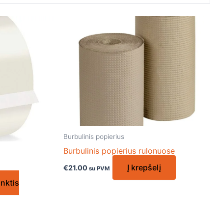
Burbulinis popierius
Burbulinis popierius rulonuose
Į krepšelį
€
21.00
su PVM
inktis