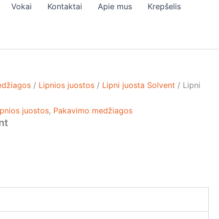
Vokai
Kontaktai
Apie mus
Krepšelis
edžiagos
/
Lipnios juostos
/
Lipni juosta Solvent
/ Lipni
ipnios juostos
,
Pakavimo medžiagos
nt