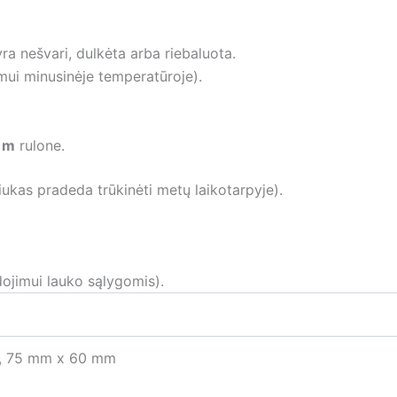
ra nešvari, dulkėta arba riebaluota.
mui minusinėje temperatūroje).
s m
rulone.
ukas pradeda trūkinėti metų laikotarpyje).
dojimui lauko sąlygomis).
, 75 mm x 60 mm