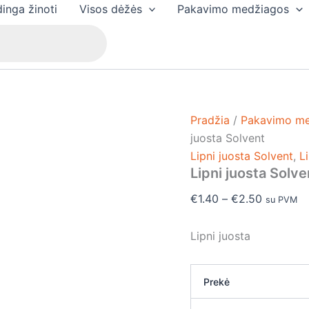
produkto
Price
inga žinoti
Visos dėžės
Pakavimo medžiagos
kiekis:
range:
Lipni
€1.40
juosta
Solvent
through
€2.50
Pradžia
/
Pakavimo m
juosta Solvent
Lipni juosta Solvent
,
L
Lipni juosta Solve
€
1.40
–
€
2.50
su PVM
Lipni juosta
Prekė