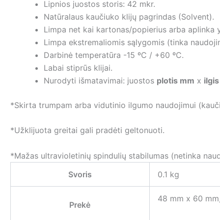
Lipnios juostos storis: 42 mkr.
Natūralaus kaučiuko klijų pagrindas (Solvent).
Limpa net kai kartonas/popierius arba aplinka y
Limpa ekstremaliomis sąlygomis (tinka naudoji
Darbinė temperatūra -15 ºC / +60 ºC.
Labai stiprūs klijai.
Nurodyti išmatavimai: juostos
plotis mm
x
ilgi
*Skirta trumpam arba vidutinio ilgumo naudojimui (kauči
*Užklijuota greitai gali pradėti geltonuoti.
*Mažas ultravioletinių spindulių stabilumas (netinka nau
Svoris
0.1 kg
48 mm x 60 mm
Prekė