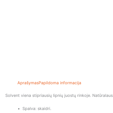
Aprašymas
Papildoma informacija
Solvent viena stipriausių lipnių juostų rinkoje. Natūralau
Spalva: skaidri.