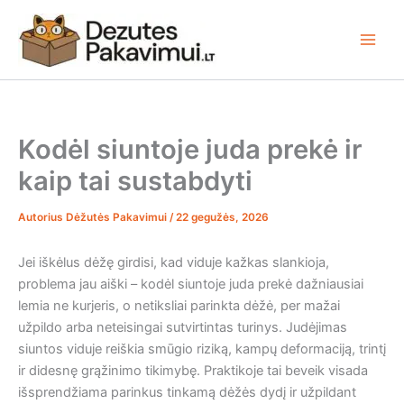
Pereiti
prie
turinio
Kodėl siuntoje juda prekė ir
kaip tai sustabdyti
Autorius
Dėžutės Pakavimui
/
22 gegužės, 2026
Jei iškėlus dėžę girdisi, kad viduje kažkas slankioja,
problema jau aiški – kodėl siuntoje juda prekė dažniausiai
lemia ne kurjeris, o netiksliai parinkta dėžė, per mažai
užpildo arba neteisingai sutvirtintas turinys. Judėjimas
siuntos viduje reiškia smūgio riziką, kampų deformaciją, trintį
ir didesnę grąžinimo tikimybę. Praktikoje tai beveik visada
išsprendžiama parinkus tinkamą dėžės dydį ir užpildant