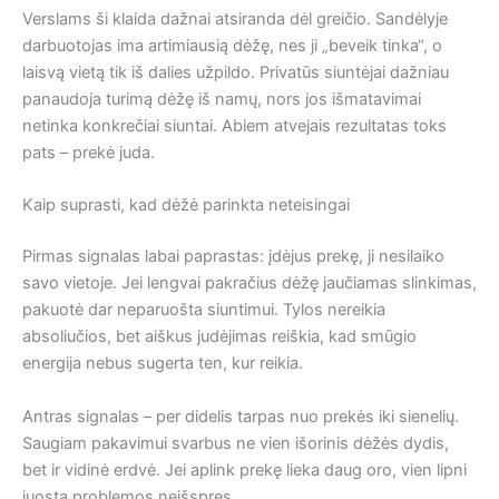
Verslams ši klaida dažnai atsiranda dėl greičio. Sandėlyje
darbuotojas ima artimiausią dėžę, nes ji „beveik tinka“, o
laisvą vietą tik iš dalies užpildo. Privatūs siuntėjai dažniau
panaudoja turimą dėžę iš namų, nors jos išmatavimai
netinka konkrečiai siuntai. Abiem atvejais rezultatas toks
pats – prekė juda.
Kaip suprasti, kad dėžė parinkta neteisingai
Pirmas signalas labai paprastas: įdėjus prekę, ji nesilaiko
savo vietoje. Jei lengvai pakračius dėžę jaučiamas slinkimas,
pakuotė dar neparuošta siuntimui. Tylos nereikia
absoliučios, bet aiškus judėjimas reiškia, kad smūgio
energija nebus sugerta ten, kur reikia.
Antras signalas – per didelis tarpas nuo prekės iki sienelių.
Saugiam pakavimui svarbus ne vien išorinis dėžės dydis,
bet ir vidinė erdvė. Jei aplink prekę lieka daug oro, vien lipni
juosta problemos neišspręs.