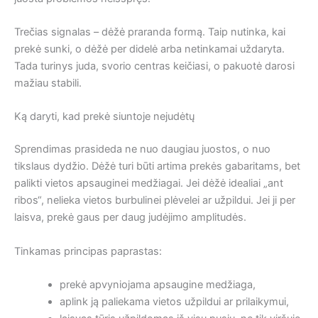
Trečias signalas – dėžė praranda formą. Taip nutinka, kai
prekė sunki, o dėžė per didelė arba netinkamai uždaryta.
Tada turinys juda, svorio centras keičiasi, o pakuotė darosi
mažiau stabili.
Ką daryti, kad prekė siuntoje nejudėtų
Sprendimas prasideda ne nuo daugiau juostos, o nuo
tikslaus dydžio. Dėžė turi būti artima prekės gabaritams, bet
palikti vietos apsauginei medžiagai. Jei dėžė idealiai „ant
ribos“, nelieka vietos burbulinei plėvelei ar užpildui. Jei ji per
laisva, prekė gaus per daug judėjimo amplitudės.
Tinkamas principas paprastas:
prekė apvyniojama apsaugine medžiaga,
aplink ją paliekama vietos užpildui ar prilaikymui,