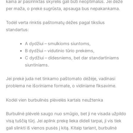
kaina ar pasirinktas skyrelis gali būti neoptimalūs. Jei dėžė
per maža, o prekė sugrūsta, apsauga bus nepakankama.
Todėl verta rinktis paštomatų dėžes pagal tikslius
standartus:
A dydžiui – smulkioms siuntoms,
B dydžiui – vidutinio tūrio prekėms,
C dydžiui – didesniems, bet dar standartiniams
siuntiniams.
Jei prekė juda net tinkamo paštomato dėžėje, vadinasi
problema ne išoriniame formate, o vidiniame fiksavime.
Kodėl vien burbulinės plėvelės kartais neužtenka
Burbulinė plėvelė saugo nuo smūgio, bet ji ne visada užpildo
visą tuščią tūrį. Jei aplink prekę lieka dideli tarpai, ji vis tiek
gali slinkti iš vienos pusės į kitą. Kitaip tariant, burbulinė