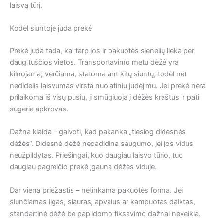
laisvą tūrį.
Kodėl siuntoje juda prekė
Prekė juda tada, kai tarp jos ir pakuotės sienelių lieka per
daug tuščios vietos. Transportavimo metu dėžė yra
kilnojama, verčiama, statoma ant kitų siuntų, todėl net
nedidelis laisvumas virsta nuolatiniu judėjimu. Jei prekė nėra
prilaikoma iš visų pusių, ji smūgiuoja į dėžės kraštus ir pati
sugeria apkrovas.
Dažna klaida – galvoti, kad pakanka „tiesiog didesnės
dėžės“. Didesnė dėžė nepadidina saugumo, jei jos vidus
neužpildytas. Priešingai, kuo daugiau laisvo tūrio, tuo
daugiau pagreičio prekė įgauna dėžės viduje.
Dar viena priežastis – netinkama pakuotės forma. Jei
siunčiamas ilgas, siauras, apvalus ar kampuotas daiktas,
standartinė dėžė be papildomo fiksavimo dažnai neveikia.