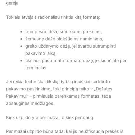
gerėja.
Tokiais atvejais racionaliau rinktis kitą formatą:
trumpesnę dėžę smulkioms prekėms,
žemesnę dėžę plokštiems gaminiams,
greito uždarymo dėžę, jei svarbu sutrumpinti
pakavimo laiką,
tikslaus paštomato formato dėžę, jei siunčiate per
terminalus.
Jei reikia techniškai tikslių dydžių ir aiškiai sudėlioto
pakavimo pasirinkimo, tokį principą taiko ir „Dežutės
Pakavimui“ – pirmiausia parenkamas formatas, tada
apsauginės medžiagos.
Kiek užpildo yra per mažai, o kiek per daug
Per mažai užpildo būna tada, kai jis neužfiksuoja prekės iš