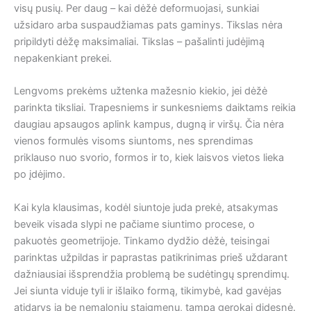
visų pusių. Per daug – kai dėžė deformuojasi, sunkiai
užsidaro arba suspaudžiamas pats gaminys. Tikslas nėra
pripildyti dėžę maksimaliai. Tikslas – pašalinti judėjimą
nepakenkiant prekei.
Lengvoms prekėms užtenka mažesnio kiekio, jei dėžė
parinkta tiksliai. Trapesniems ir sunkesniems daiktams reikia
daugiau apsaugos aplink kampus, dugną ir viršų. Čia nėra
vienos formulės visoms siuntoms, nes sprendimas
priklauso nuo svorio, formos ir to, kiek laisvos vietos lieka
po įdėjimo.
Kai kyla klausimas, kodėl siuntoje juda prekė, atsakymas
beveik visada slypi ne pačiame siuntimo procese, o
pakuotės geometrijoje. Tinkamo dydžio dėžė, teisingai
parinktas užpildas ir paprastas patikrinimas prieš uždarant
dažniausiai išsprendžia problemą be sudėtingų sprendimų.
Jei siunta viduje tyli ir išlaiko formą, tikimybė, kad gavėjas
atidarys ją be nemalonių staigmenų, tampa gerokai didesnė.