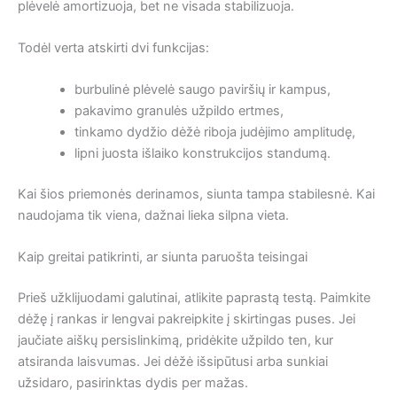
plėvelė amortizuoja, bet ne visada stabilizuoja.
Todėl verta atskirti dvi funkcijas:
burbulinė plėvelė saugo paviršių ir kampus,
pakavimo granulės užpildo ertmes,
tinkamo dydžio dėžė riboja judėjimo amplitudę,
lipni juosta išlaiko konstrukcijos standumą.
Kai šios priemonės derinamos, siunta tampa stabilesnė. Kai
naudojama tik viena, dažnai lieka silpna vieta.
Kaip greitai patikrinti, ar siunta paruošta teisingai
Prieš užklijuodami galutinai, atlikite paprastą testą. Paimkite
dėžę į rankas ir lengvai pakreipkite į skirtingas puses. Jei
jaučiate aiškų persislinkimą, pridėkite užpildo ten, kur
atsiranda laisvumas. Jei dėžė išsipūtusi arba sunkiai
užsidaro, pasirinktas dydis per mažas.