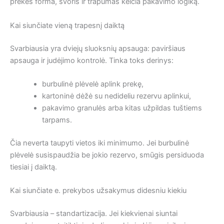
prekės forma, svoris ir trapumas keičia pakavimo logiką.
Kai siunčiate vieną trapesnį daiktą
Svarbiausia yra dviejų sluoksnių apsauga: paviršiaus
apsauga ir judėjimo kontrolė. Tinka toks derinys:
burbulinė plėvelė aplink prekę,
kartoninė dėžė su nedideliu rezervu aplinkui,
pakavimo granulės arba kitas užpildas tuštiems
tarpams.
Čia neverta taupyti vietos iki minimumo. Jei burbulinė
plėvelė susispaudžia be jokio rezervo, smūgis persiduoda
tiesiai į daiktą.
Kai siunčiate e. prekybos užsakymus didesniu kiekiu
Svarbiausia – standartizacija. Jei kiekvienai siuntai