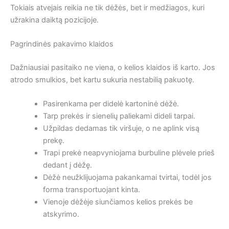
Tokiais atvejais reikia ne tik dėžės, bet ir medžiagos, kuri
užrakina daiktą pozicijoje.
Pagrindinės pakavimo klaidos
Dažniausiai pasitaiko ne viena, o kelios klaidos iš karto. Jos
atrodo smulkios, bet kartu sukuria nestabilią pakuotę.
Pasirenkama per didelė kartoninė dėžė.
Tarp prekės ir sienelių paliekami dideli tarpai.
Užpildas dedamas tik viršuje, o ne aplink visą
prekę.
Trapi prekė neapvyniojama burbuline plėvele prieš
dedant į dėžę.
Dėžė neužklijuojama pakankamai tvirtai, todėl jos
forma transportuojant kinta.
Vienoje dėžėje siunčiamos kelios prekės be
atskyrimo.