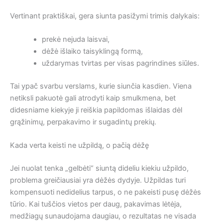
Vertinant praktiškai, gera siunta pasižymi trimis dalykais:
prekė nejuda laisvai,
dėžė išlaiko taisyklingą formą,
uždarymas tvirtas per visas pagrindines siūles.
Tai ypač svarbu verslams, kurie siunčia kasdien. Viena
netiksli pakuotė gali atrodyti kaip smulkmena, bet
didesniame kiekyje ji reiškia papildomas išlaidas dėl
grąžinimų, perpakavimo ir sugadintų prekių.
Kada verta keisti ne užpildą, o pačią dėžę
Jei nuolat tenka „gelbėti“ siuntą dideliu kiekiu užpildo,
problema greičiausiai yra dėžės dydyje. Užpildas turi
kompensuoti nedidelius tarpus, o ne pakeisti pusę dėžės
tūrio. Kai tuščios vietos per daug, pakavimas lėtėja,
medžiagų sunaudojama daugiau, o rezultatas ne visada