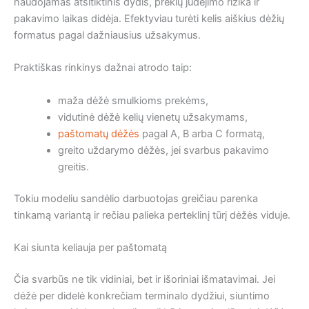
naudojamas atsitiktinis dydis, prekių judėjimo rizika ir
pakavimo laikas didėja. Efektyviau turėti kelis aiškius dėžių
formatus pagal dažniausius užsakymus.
Praktiškas rinkinys dažnai atrodo taip:
maža dėžė smulkioms prekėms,
vidutinė dėžė kelių vienetų užsakymams,
paštomatų dėžės
pagal A, B arba C formatą,
greito uždarymo dėžės, jei svarbus pakavimo
greitis.
Tokiu modeliu sandėlio darbuotojas greičiau parenka
tinkamą variantą ir rečiau palieka perteklinį tūrį dėžės viduje.
Kai siunta keliauja per paštomatą
Čia svarbūs ne tik vidiniai, bet ir išoriniai išmatavimai. Jei
dėžė per didelė konkrečiam terminalo dydžiui, siuntimo