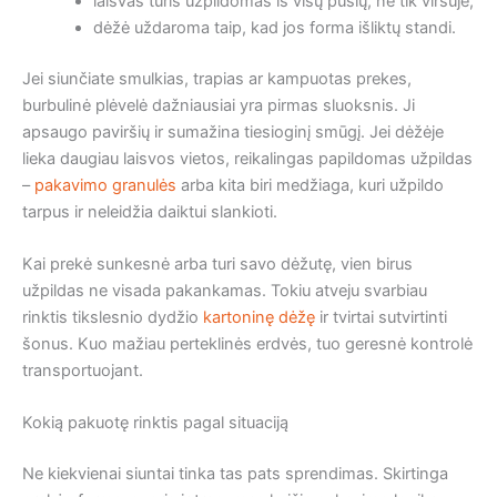
laisvas tūris užpildomas iš visų pusių, ne tik viršuje,
dėžė uždaroma taip, kad jos forma išliktų standi.
Jei siunčiate smulkias, trapias ar kampuotas prekes,
burbulinė plėvelė dažniausiai yra pirmas sluoksnis. Ji
apsaugo paviršių ir sumažina tiesioginį smūgį. Jei dėžėje
lieka daugiau laisvos vietos, reikalingas papildomas užpildas
–
pakavimo granulės
arba kita biri medžiaga, kuri užpildo
tarpus ir neleidžia daiktui slankioti.
Kai prekė sunkesnė arba turi savo dėžutę, vien birus
užpildas ne visada pakankamas. Tokiu atveju svarbiau
rinktis tikslesnio dydžio
kartoninę dėžę
ir tvirtai sutvirtinti
šonus. Kuo mažiau perteklinės erdvės, tuo geresnė kontrolė
transportuojant.
Kokią pakuotę rinktis pagal situaciją
Ne kiekvienai siuntai tinka tas pats sprendimas. Skirtinga