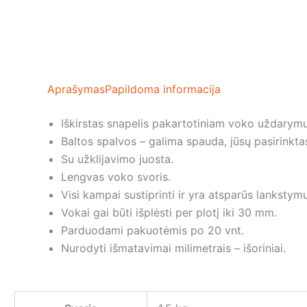
Aprašymas
Papildoma informacija
Iškirstas snapelis pakartotiniam voko uždarymu
Baltos spalvos – galima spauda, jūsų pasirinkta
Su užklijavimo juosta.
Lengvas voko svoris.
Visi kampai sustiprinti ir yra atsparūs lankstymu
Vokai gai būti išplėsti per plotį iki 30 mm.
Parduodami pakuotėmis po 20 vnt.
Nurodyti išmatavimai milimetrais – išoriniai.