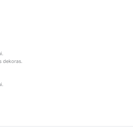
i.
s dekoras.
i.