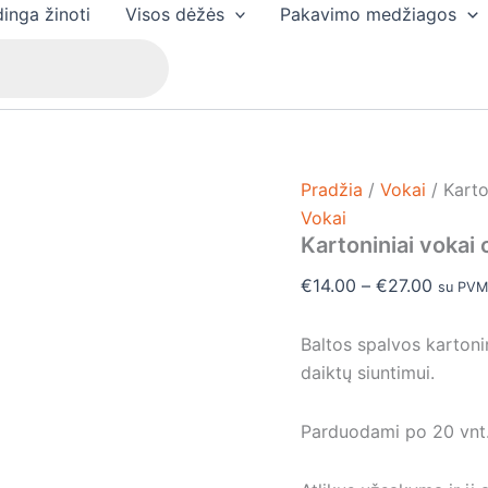
produkto
Price
inga žinoti
Visos dėžės
Pakavimo medžiagos
kiekis:
range:
Kartoniniai
€14.00
vokai
colompac
throug
€27.0
Pradžia
/
Vokai
/ Karto
Vokai
Kartoniniai vokai
€
14.00
–
€
27.00
su PV
Baltos spalvos kartoni
daiktų siuntimui.
Parduodami po 20 vnt