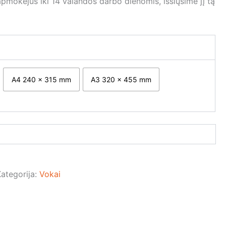
 apmokėjus iki 14 valandos darbo dienomis, išsiųsime jį tą
A4 240 x 315 mm
A3 320 x 455 mm
ategorija:
Vokai