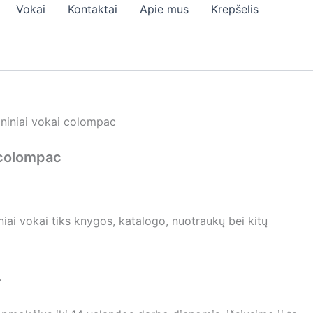
Vokai
Kontaktai
Apie mus
Krepšelis
h
0
niniai vokai colompac
 colompac
M
niai vokai tiks knygos, katalogo, nuotraukų bei kitų
.