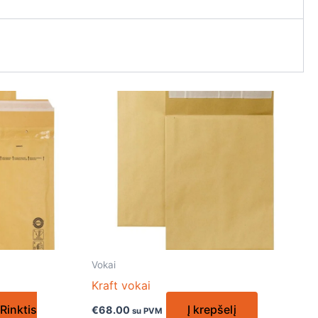
Vokai
Kraft vokai
Rinktis
Į krepšelį
€
68.00
su PVM