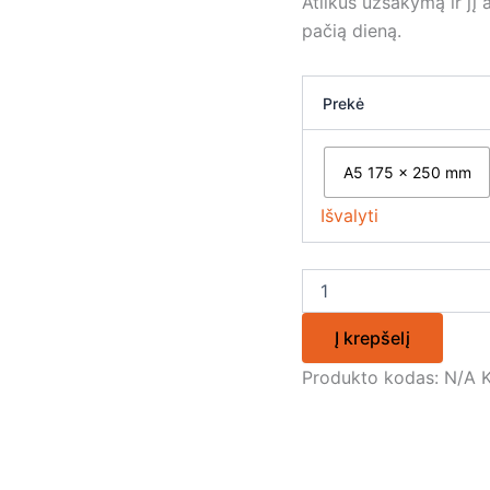
Atlikus užsakymą ir jį
pačią dieną.
Prekė
A5 175 x 250 mm
Išvalyti
Į krepšelį
Produkto kodas:
N/A
K