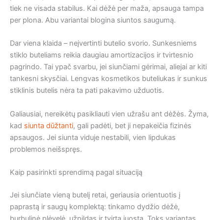
tiek ne visada stabilus. Kai dėžė per maža, apsauga tampa
per plona. Abu variantai blogina siuntos saugumą.
Dar viena klaida – neįvertinti butelio svorio. Sunkesniems
stiklo buteliams reikia daugiau amortizacijos ir tvirtesnio
pagrindo. Tai ypač svarbu, jei siunčiami gėrimai, aliejai ar kiti
tankesni skysčiai. Lengvas kosmetikos buteliukas ir sunkus
stiklinis butelis nėra ta pati pakavimo užduotis.
Galiausiai, nereikėtų pasikliauti vien užrašu ant dėžės. Žyma,
kad
siunta dūžtanti
, gali padėti, bet ji nepakeičia fizinės
apsaugos. Jei siunta viduje nestabili, vien lipdukas
problemos neišspręs.
Kaip pasirinkti sprendimą pagal situaciją
Jei siunčiate vieną butelį retai, geriausia orientuotis į
paprastą ir saugų komplektą: tinkamo dydžio dėžė,
burbulinė plėvelė, užpildas ir tvirta juosta. Toks variantas