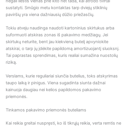
negali liestis vienas prie kito net tada, kai atrodo tvirtai
sustatyti. Smūgio metu kontaktas tarp dviejų stiklinių
paviršių yra viena dažniausių dūžio priežasčių.
Tokiu atveju naudinga naudoti kartoninius skirtukus arba
suformuoti atskiras zonas iš pakavimo medžiagų. Jei
skirtukų neturite, bent jau kiekvieną butelį apvyniokite
atskirai, o tarp jų įdėkite papildomą amortizuojantį sluoksnį.
Tai paprastas sprendimas, kuris realiai sumažina nuostolių
riziką.
Verslams, kurie reguliariai siunčia butelius, toks atskyrimas
taupo laiką ir pinigus. Viena sugadinta siunta dažnai
kainuoja daugiau nei kelios papildomos pakavimo
priemonės.
Tinkamos pakavimo priemonės buteliams
Kai reikia greitai nuspręsti, ko iš tikrųjų reikia, verta remtis ne