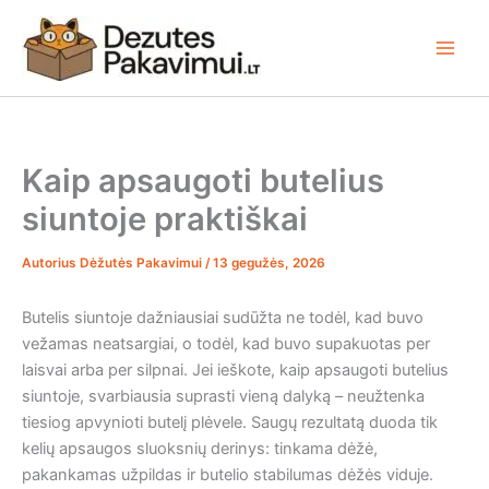
Pereiti
prie
turinio
Kaip apsaugoti butelius
siuntoje praktiškai
Autorius
Dėžutės Pakavimui
/
13 gegužės, 2026
Butelis siuntoje dažniausiai sudūžta ne todėl, kad buvo
vežamas neatsargiai, o todėl, kad buvo supakuotas per
laisvai arba per silpnai. Jei ieškote, kaip apsaugoti butelius
siuntoje, svarbiausia suprasti vieną dalyką – neužtenka
tiesiog apvynioti butelį plėvele. Saugų rezultatą duoda tik
kelių apsaugos sluoksnių derinys: tinkama dėžė,
pakankamas užpildas ir butelio stabilumas dėžės viduje.