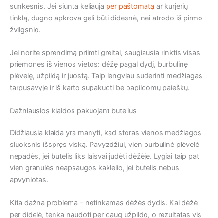
sunkesnis. Jei siunta keliauja
per paštomatą
ar kurjerių
tinklą, dugno apkrova gali būti didesnė, nei atrodo iš pirmo
žvilgsnio.
Jei norite sprendimą priimti greitai, saugiausia rinktis visas
priemones iš vienos vietos: dėžę pagal dydį, burbulinę
plėvelę, užpildą ir juostą. Taip lengviau suderinti medžiagas
tarpusavyje ir iš karto supakuoti be papildomų paieškų.
Dažniausios klaidos pakuojant butelius
Didžiausia klaida yra manyti, kad storas vienos medžiagos
sluoksnis išspręs viską. Pavyzdžiui, vien burbulinė plėvelė
nepadės, jei butelis liks laisvai judėti dėžėje. Lygiai taip pat
vien granulės neapsaugos kaklelio, jei butelis nebus
apvyniotas.
Kita dažna problema – netinkamas dėžės dydis. Kai dėžė
per didelė, tenka naudoti per daug užpildo, o rezultatas vis