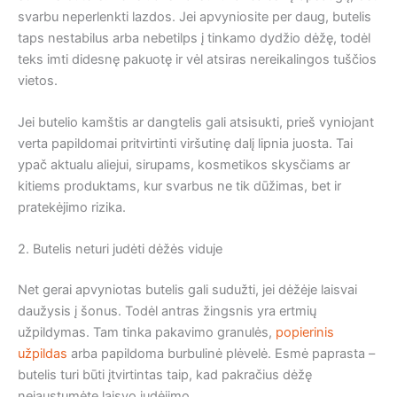
svarbu neperlenkti lazdos. Jei apvyniosite per daug, butelis
taps nestabilus arba nebetilps į tinkamo dydžio dėžę, todėl
teks imti didesnę pakuotę ir vėl atsiras nereikalingos tuščios
vietos.
Jei butelio kamštis ar dangtelis gali atsisukti, prieš vyniojant
verta papildomai pritvirtinti viršutinę dalį lipnia juosta. Tai
ypač aktualu aliejui, sirupams, kosmetikos skysčiams ar
kitiems produktams, kur svarbus ne tik dūžimas, bet ir
pratekėjimo rizika.
2. Butelis neturi judėti dėžės viduje
Net gerai apvyniotas butelis gali sudužti, jei dėžėje laisvai
daužysis į šonus. Todėl antras žingsnis yra ertmių
užpildymas. Tam tinka pakavimo granulės,
popierinis
užpildas
arba papildoma burbulinė plėvelė. Esmė paprasta –
butelis turi būti įtvirtintas taip, kad pakračius dėžę
nejaustumėte laisvo judėjimo.