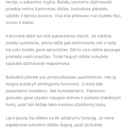
teorija, o pakavimo logika. Butelių siuntoms dažniausiai
prireikia tvirtos kartoninės dėžės, burbulinės plėvelės,
užpildo ir lipnios juostos. Visa kita priklauso nuo butelio tipo,
svorio ir kiekio.
Kartoninė dėžė turi būti pakankamai standi. Jei stiklinis
butelis sunkesnis, plona dėžė gali deformuotis net ir tada,
kai pats butelis gerai apvyniotas. Dėl to visa vidinė apsauga
pradeda veikti prasčiau. Todėl taupyti dėžės kokybės
sąskaita dažniausiai neapsimoka.
Burbulinė plėvelė yra universaliausias pasirinkimas, nes ją
lengva pritaikyti skirtingoms formoms. Ji tinka tiek
pavieniams buteliams, tiek komplektams. Pakavimo
granulės gerai užpildo nelygias ertmes ir padeda stabilizuoti
turinį, ypač kai dėžėje lieka sunkiau užpildomų tarpų.
Lipni juosta čia atlieka ne tik uždarymo funkciją. Ja verta
papildomai sutvirtinti dėžės dugną, ypač jei butelis