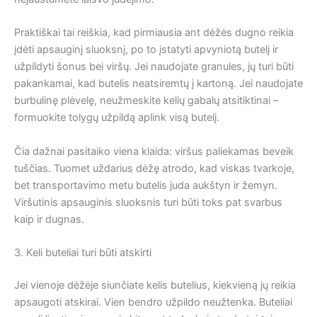
Praktiškai tai reiškia, kad pirmiausia ant dėžės dugno reikia
įdėti apsauginį sluoksnį, po to įstatyti apvyniotą butelį ir
užpildyti šonus bei viršų. Jei naudojate granules, jų turi būti
pakankamai, kad butelis neatsiremtų į kartoną. Jei naudojate
burbulinę plėvelę, neužmeskite kelių gabalų atsitiktinai –
formuokite tolygų užpildą aplink visą butelį.
Čia dažnai pasitaiko viena klaida: viršus paliekamas beveik
tuščias. Tuomet uždarius dėžę atrodo, kad viskas tvarkoje,
bet transportavimo metu butelis juda aukštyn ir žemyn.
Viršutinis apsauginis sluoksnis turi būti toks pat svarbus
kaip ir dugnas.
3. Keli buteliai turi būti atskirti
Jei vienoje dėžėje siunčiate kelis butelius, kiekvieną jų reikia
apsaugoti atskirai. Vien bendro užpildo neužtenka. Buteliai