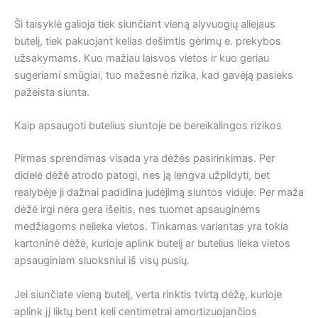
Ši taisyklė galioja tiek siunčiant vieną alyvuogių aliejaus
butelį, tiek pakuojant kelias dešimtis gėrimų e. prekybos
užsakymams. Kuo mažiau laisvos vietos ir kuo geriau
sugeriami smūgiai, tuo mažesnė rizika, kad gavėją pasieks
pažeista siunta.
Kaip apsaugoti butelius siuntoje be bereikalingos rizikos
Pirmas sprendimas visada yra dėžės pasirinkimas. Per
didelė dėžė atrodo patogi, nes ją lengva užpildyti, bet
realybėje ji dažnai padidina judėjimą siuntos viduje. Per maža
dėžė irgi nėra gera išeitis, nes tuomet apsauginėms
medžiagoms nelieka vietos. Tinkamas variantas yra tokia
kartoninė dėžė, kurioje aplink butelį ar butelius lieka vietos
apsauginiam sluoksniui iš visų pusių.
Jei siunčiate vieną butelį, verta rinktis tvirtą dėžę, kurioje
aplink jį liktų bent keli centimetrai amortizuojančios