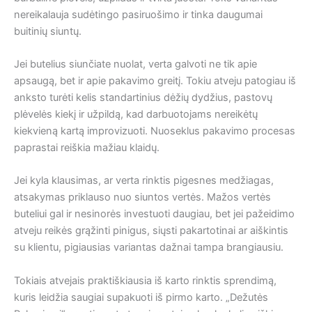
nereikalauja sudėtingo pasiruošimo ir tinka daugumai
buitinių siuntų.
Jei butelius siunčiate nuolat, verta galvoti ne tik apie
apsaugą, bet ir apie pakavimo greitį. Tokiu atveju patogiau iš
anksto turėti kelis standartinius dėžių dydžius, pastovų
plėvelės kiekį ir užpildą, kad darbuotojams nereikėtų
kiekvieną kartą improvizuoti. Nuoseklus pakavimo procesas
paprastai reiškia mažiau klaidų.
Jei kyla klausimas, ar verta rinktis pigesnes medžiagas,
atsakymas priklauso nuo siuntos vertės. Mažos vertės
buteliui gal ir nesinorės investuoti daugiau, bet jei pažeidimo
atveju reikės grąžinti pinigus, siųsti pakartotinai ar aiškintis
su klientu, pigiausias variantas dažnai tampa brangiausiu.
Tokiais atvejais praktiškiausia iš karto rinktis sprendimą,
kuris leidžia saugiai supakuoti iš pirmo karto. „Dežutės