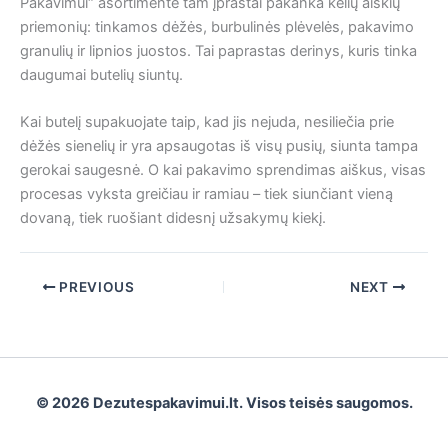
Pakavimui“ asortimente tam įprastai pakanka kelių aiškių
priemonių: tinkamos dėžės, burbulinės plėvelės, pakavimo
granulių ir lipnios juostos. Tai paprastas derinys, kuris tinka
daugumai butelių siuntų.
Kai butelį supakuojate taip, kad jis nejuda, nesiliečia prie
dėžės sienelių ir yra apsaugotas iš visų pusių, siunta tampa
gerokai saugesnė. O kai pakavimo sprendimas aiškus, visas
procesas vyksta greičiau ir ramiau – tiek siunčiant vieną
dovaną, tiek ruošiant didesnį užsakymų kiekį.
PREVIOUS
NEXT
© 2026 Dezutespakavimui.lt. Visos teisės saugomos.