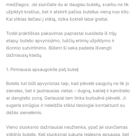
medžiagos. Jei siunčiate du ar daugiau butelių, svarbu ne tik
užpildyti kraštus, bet ir atskirti pačius butelius vieną nuo kito.
Kai stiklas liečiasi į stiklą, rizika šokteli labai greitai.
Todėl praktiškas pakavimas paprastai susideda iš trijų
etapų: butelio apvyniojimo, tuščių ertmių užpildymo ir
išorinio sutvirtinimo. Būtent ši seka padeda išvengti
dažniausių klaidų.
1. Pirmiausia apsaugokite patį butelį
Butelis turi būti apvyniotas taip, kad plėvelė saugotų ne tik jo
sieneles, bet ir jautriausias vietas – dugną, kaklelį ir kamštelio
ar dangtelio zoną. Geriausiai tam tinka burbulinė plėvelė. Ji
sugeria smūgius ir neleidžia stiklui tiesiogiai kontaktuoti su
dėžės sienelėmis.
Vieno sluoksnio dažniausiai neužtenka, ypač jei siunčiamas
stiklinis butelis. Keli sluoksniai sukuria realesnę apsaugą, bet