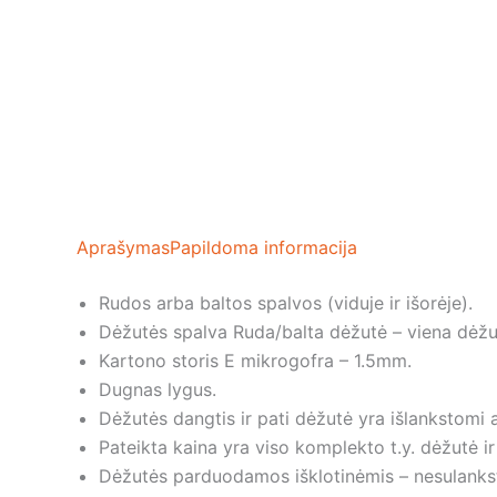
Aprašymas
Papildoma informacija
Rudos arba baltos spalvos (viduje ir išorėje).
Dėžutės spalva Ruda/balta dėžutė – viena dėžutė
Kartono storis E mikrogofra – 1.5mm.
Dugnas lygus.
Dėžutės dangtis ir pati dėžutė yra išlankstomi a
Pateikta kaina yra viso komplekto t.y. dėžutė ir
Dėžutės parduodamos išklotinėmis – nesulanksty