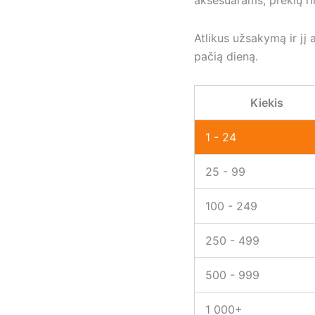
aksesuarams, prekių ri
Atlikus užsakymą ir jį
pačią dieną.
Kiekis
1 - 24
25 - 99
100 - 249
250 - 499
500 - 999
1 000+