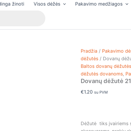
produkto
inga žinoti
Visos dėžės
Pakavimo medžiagos
kiekis:
Dovanų
dėžutė
210
x
210
x
60
Pradžia
/
Pakavimo dė
mm
dėžutės
/ Dovanų dėž
Baltos dovanų dėžutė
dėžutės dovanoms
,
Pa
Dovanų dėžutė 2
€
1.20
su PVM
Dėžutė tiks įvairiems