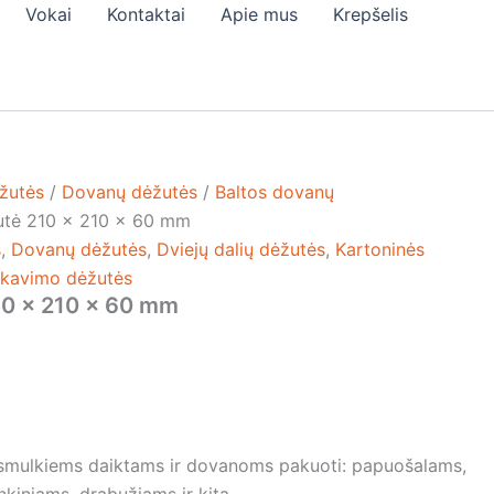
Vokai
Kontaktai
Apie mus
Krepšelis
žutės
/
Dovanų dėžutės
/
Baltos dovanų
utė 210 x 210 x 60 mm
s
,
Dovanų dėžutės
,
Dviejų dalių dėžutės
,
Kartoninės
kavimo dėžutės
10 x 210 x 60 mm
 smulkiems daiktams ir dovanoms pakuoti: papuošalams,