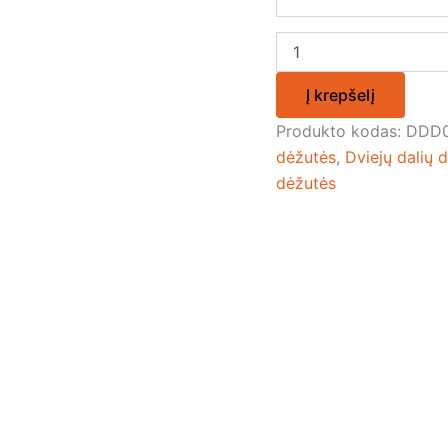
Į krepšelį
Produkto kodas:
DDD0
dėžutės
,
Dviejų dalių 
dėžutės