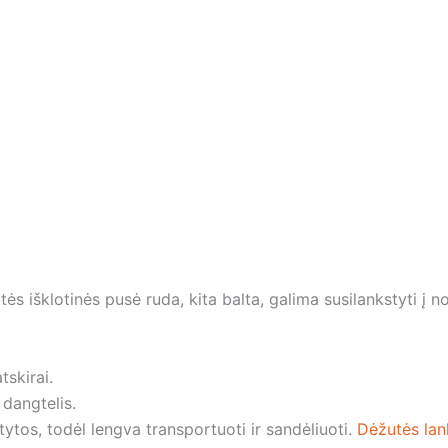
s išklotinės pusė ruda, kita balta, galima susilankstyti į n
tskirai.
 dangtelis.
tos, todėl lengva transportuoti ir sandėliuoti.
Dėžutės lan