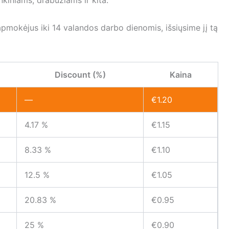
nkiniams, drabužiams ir kita.
 apmokėjus iki 14 valandos darbo dienomis, išsiųsime jį tą
Discount (%)
Kaina
—
€
1.20
4.17 %
€
1.15
8.33 %
€
1.10
12.5 %
€
1.05
20.83 %
€
0.95
25 %
€
0.90